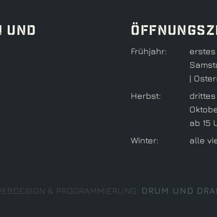
N UND
Öffnungsz
Früh­jahr:
erstes
Samsta
| Oste
Herbst:
dritte
Oktobe
ab 15 
Win­ter:
alle v
EBDESIGN & PROGRAMMIERUNG:
DRUM UND DRA