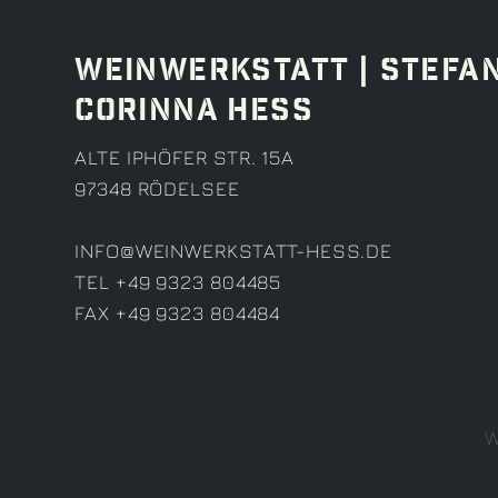
WEINWERKSTATT | STEFA
CORINNA HESS
ALTE IPHÖFER STR. 15A
97348 RÖDELSEE
INFO@WEINWERKSTATT-HESS.DE
TEL +49 9323 804485
FAX +49 9323 804484
W